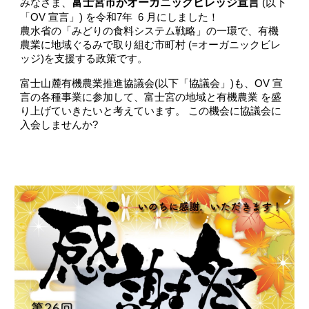
富士宮市がオーガニックビレッジ宣言
みなさま、
(以下
「OV 宣言」) を令和7年 6 月にしました！
農水省の「みどりの食料システム戦略」の一環で、有機
農業に地域ぐるみで取り組む市町村 (=オーガニックビレ
ッジ)を支援する政策です。
富士山麓有機農業推進協議会(以下「協議会」)も、OV 宣
言の各種事業に参加して、富士宮の地域と有機農業 を盛
り上げていきたいと考えています。 この機会に協議会に
入会しませんか?