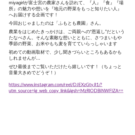
miyagirlが富士宮の農家さんを訪れて、『人』『食』『場
所』の魅力や想いを『地元の野菜をもっと知りたい人』
へお届けする企画です！
今回おじゃましたのは「ふもとも農園」さん。
農業をはじめたきっかけは、ご両親への“恩返し”だという
たなべさん。そんな素敵な想いとともに、さつまいもや
季節の野菜、お米やもち麦を育てていらっしゃいます
初めての動画取材で、少し聞きづらいところもあるかも
しれませんが…
ぜひ最後までご覧いただけたら嬉しいです！（ちょっと
音量大きめでどうぞ！）
https://www.instagram.com/reel/DJEXzGtyJl1/?
utm_source=ig_web_copy_link&igsh=MzRlODBiNWFlZA==