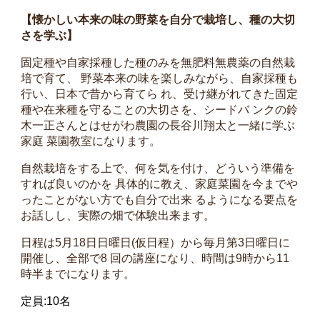
【懐かしい本来の味の野菜を自分で栽培し、種の大切
さを学ぶ】
固定種や自家採種した種のみを無肥料無農薬の自然栽
培で育て、 野菜本来の味を楽しみながら、自家採種も
行い、日本で昔から育てら れ、受け継がれてきた固定
種や在来種を守ることの大切さを、シードバ ンクの鈴
木一正さんとはせがわ農園の長谷川翔太と一緒に学ぶ
家庭 菜園教室になります。
自然栽培をする上で、何を気を付け、どういう準備を
すれば良いのかを 具体的に教え、家庭菜園を今までや
ったことがない方でも自分で出来 るようになる要点を
お話しし、実際の畑で体験出来ます。
日程は5月18日日曜日(仮日程）から毎月第3日曜日に
開催し、全部で8 回の講座になり、時間は9時から11
時半までになります。
定員:10名